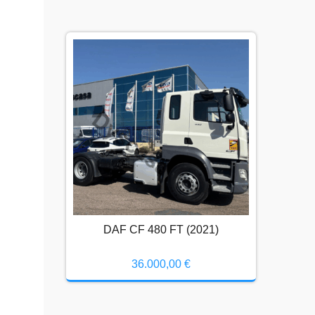
DAF CF 480 FT (2021)
36.000,00
€
DAF CF 480 FT (2021)
36.000,00
€