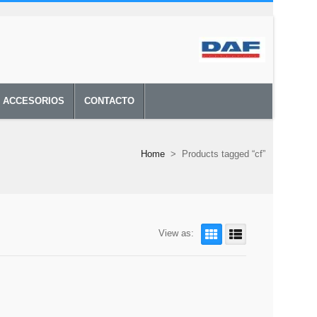
Y ACCESORIOS
CONTACTO
Home
>
Products tagged “cf”
View as: