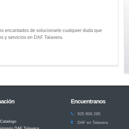
 encantados de solucionarle cualquier duda que
os y servicios en DAF Talavera.
mación
Encuentranos
925 806 285
 Catalogo
DAF en Talavera
ionario DAF Talavera