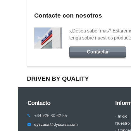
Contacte con nosotros
¿Desea saber más? Estaremos
tenga sobre nuestros product
Contactar
DRIVEN BY QUALITY
Contacto
Infor
+34 925 80 62 85
· Inicio
Nuestro
dyscasa@dyscasa.com
· Conces