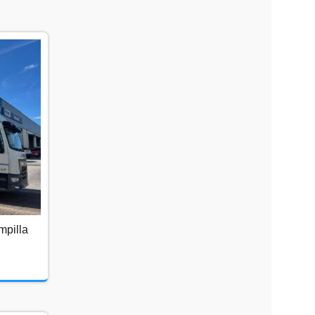
g
mpilla