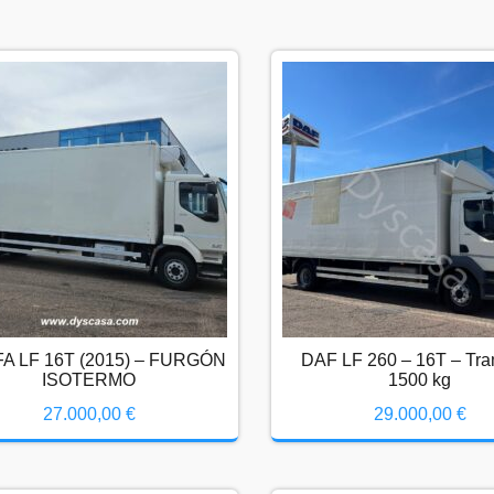
DAF FA LF 16T (2015) – FURGÓN
DAF LF 260 – 16T – Trampilla 1500 k
ISOTERMO
27.000,00
€
29.000,00
€
A LF 16T (2015) – FURGÓN
DAF LF 260 – 16T – Tra
ISOTERMO
1500 kg
27.000,00
€
29.000,00
€