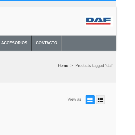
Y ACCESORIOS
CONTACTO
Home
>
Products tagged “daf”
View as: